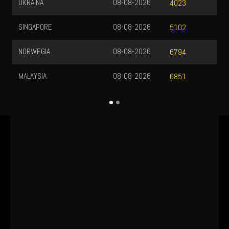
UKRAINA
08-08-2026
4023
SINGAPORE
08-08-2026
5102
NORWEGIA
08-08-2026
6794
MALAYSIA
08-08-2026
6851